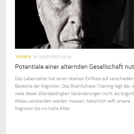
THEMEN
28. NOVEMBER 2018
Potentiale einer alternden Gesellschaft nu
Das Lebensalter hat einen starken Einfluss auf verschieden
Bereiche der Kognition. Das Brainfulness-Training legt dar,
viele dieser altersbedingten Veränderungen nicht als kognit
Abbau verstanden werden müssen: tatschlich reift unsere
Kognition bis ins hohe Alter.