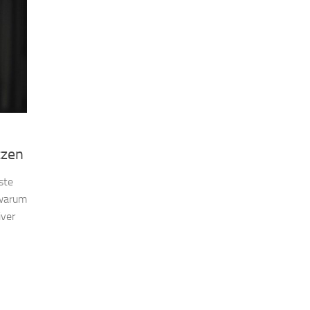
tzen
ste
 warum
iver